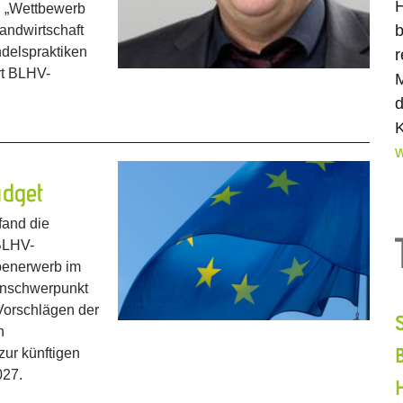
H
. „Wettbewerb
b
Landwirtschaft
ndelspraktiken
r
ärt BLHV-
M
d
K
w
dget
fand die
BLHV-
benerwerb im
enschwerpunkt
 Vorschlägen der
n
ur künftigen
027.