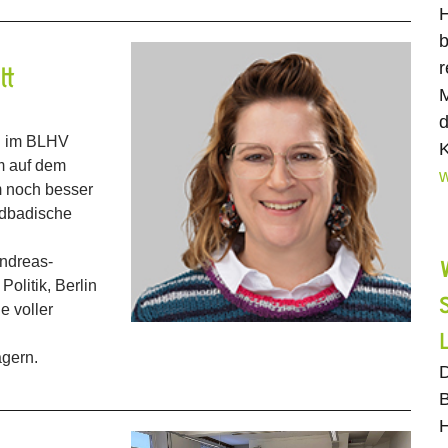
H
b
r
tt
M
d
n im BLHV
K
um auf dem
w
m noch besser
südbadische
ndreas-
litik, Berlin
e voller
ägern.
D
B
H