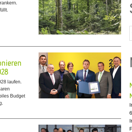
erankern.
llt.
onieren
028
28 laufen.
laren
abiles Budget
g.
6
I
F