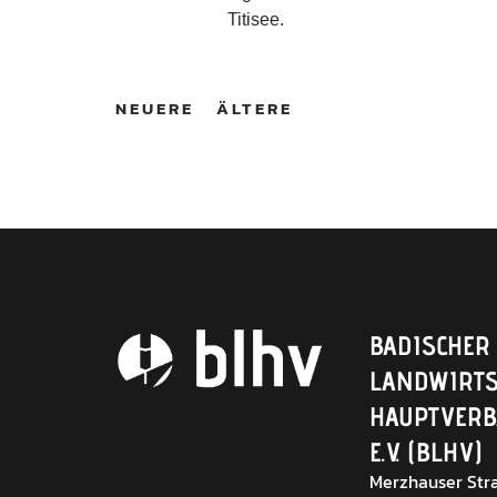
Titisee.
NEUERE
ÄLTERE
BADISCHER
LANDWIRTS
HAUPTVER
E.V. (BLHV)
Merzhauser Stra