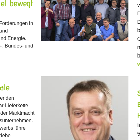
iel bewegt
v
D
D
 Forderungen in
b
 und
und Energie.
O
s-, Bundes- und
n
b
w
ale
menden
ar-Lieferkette
e der Marktmacht
gsunternehmen.
ewerbs führe
5
riebe