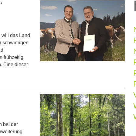
 will das Land
n schwierigen
nd
 frühzeitig
. Eine dieser
P
 bei der
rweiterung