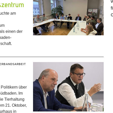
w
szentrum
f
suchte am
G
rum
ls einen der
 baden-
schaft.
ERBANDSARBEIT
Politikern über
 Südbaden. Im
e Tierhaltung
em 21. Oktober,
urhaus in