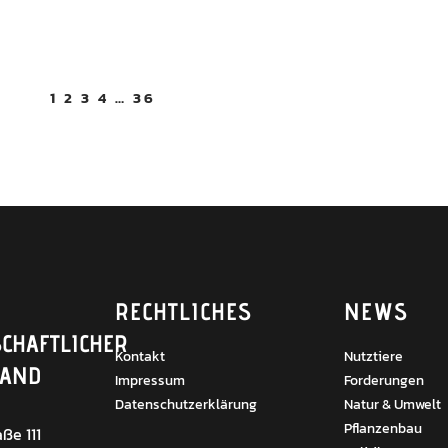
1
2
3
4
…
36
RECHTLICHES
NEWS
CHAFTLICHER
Kontakt
Nutztiere
BAND
Impressum
Forderungen
Datenschutzerklärung
Natur & Umwelt
Pflanzenbau
ße 111