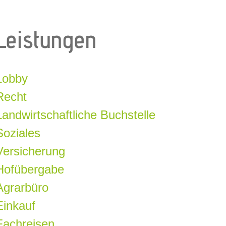
Leistungen
Lobby
Recht
Landwirtschaftliche Buchstelle
Soziales
Versicherung
Hofübergabe
Agrarbüro
Einkauf
Fachreisen