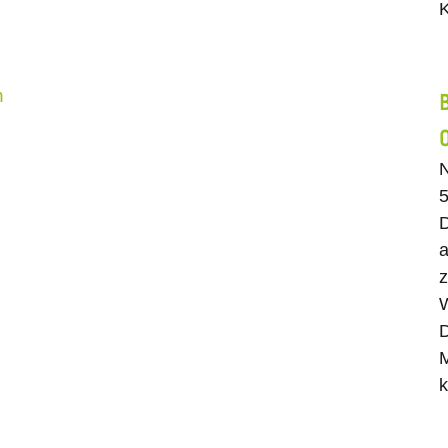
K
n
N
5
a
z
W
D
M
k