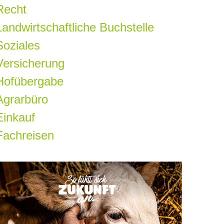
Recht
Landwirtschaftliche Buchstelle
Soziales
Versicherung
Hofübergabe
Agrarbüro
Einkauf
Fachreisen