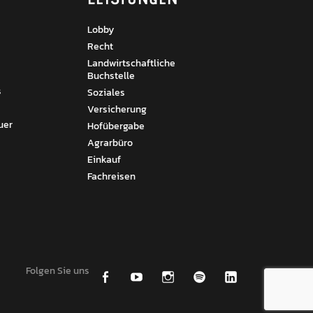
Lobby
Recht
Landwirtschaftliche
Buchstelle
s
Soziales
Versicherung
uer
Hofübergabe
Agrarbüro
Einkauf
Fachreisen
Folgen Sie uns
Facebook
Youtube
Instagram
Spotify
Linkedin