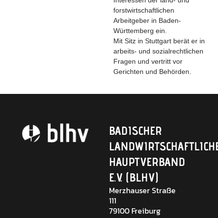
forstwirtschaftlichen
Arbeitgeber in Baden-
Württemberg ein.
Mit Sitz in Stuttgart berät er in
arbeits- und sozialrechtlichen
Fragen und vertritt vor
Gerichten und Behörden.
BADISCHER
LANDWIRTSCHAFTLICH
HAUPTVERBAND
E.V. (BLHV)
Merzhauser Straße
111
79100 Freiburg