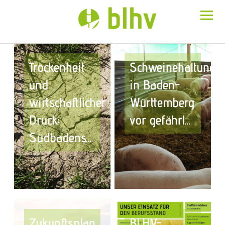
BLHV
Trockenheit
Schweinehaltung
und
in Baden-
wirtschaftlicher
Württemberg
Druck:
vor gefährl...
Südbadens...
Zukunftsplan
BLHV-