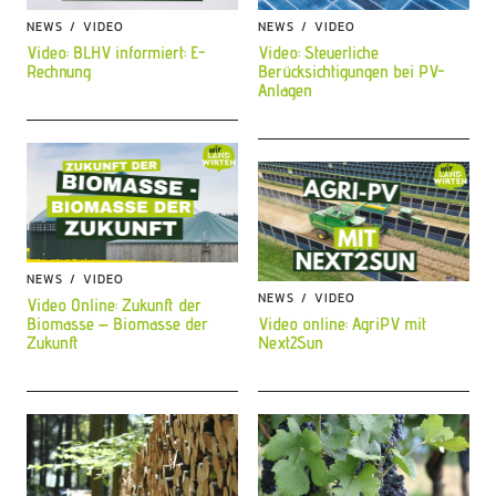
NEWS
VIDEO
NEWS
VIDEO
Video: BLHV informiert: E-
Video: Steuerliche
Rechnung
Berücksichtigungen bei PV-
Anlagen
NEWS
VIDEO
NEWS
VIDEO
Video Online: Zukunft der
Biomasse – Biomasse der
Video online: AgriPV mit
Zukunft
Next2Sun