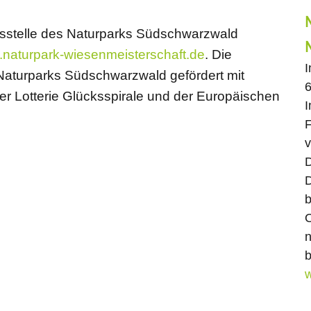
ftsstelle des Naturparks Südschwarzwald
naturpark-wiesenmeisterschaft.de
. Die
 Naturparks Südschwarzwald gefördert mit
6
r Lotterie Glücksspirale und der Europäischen
I
F
v
D
D
b
O
n
b
w