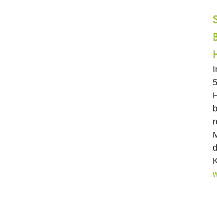
5
H
b
r
M
d
K
w