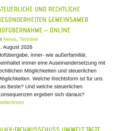
STEUERLICHE UND RECHTLICHE
BESONDERHEITEN GEMEINSAMER
HOFÜBERNAHME – ONLINE
In
News
,
Termine
. August 2026
ofübergabe, inner- wie außerfamiliär,
einhaltet immer eine Auseinandersetzung mit
echtlichen Möglichkeiten und steuerlichen
öglichkeiten. Welche Rechtsform ist für uns
as Beste? Und welche steuerlichen
onsequenzen ergeben sich daraus?
eiterlesen
BLHV-FACHAUSSCHUSS UMWELT TAGTE