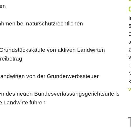
ben
ahmen bei naturschutzrechtlichen
5
a
z
Grundstückskäufe von aktiven Landwirten
W
reibetrag
D
M
 Landwirten von der Grunderwerbssteuer
k
w
n des neuen Bundesverfassungsgerichtsurteils
e Landwirte führen