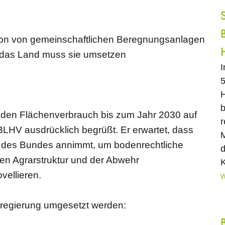
ation von gemeinschaftlichen Beregnungsanlagen
d das Land muss sie umsetzen
5
H
b
l, den Flächenverbrauch bis zum Jahr 2030 auf
r
BLHV ausdrücklich begrüßt. Er erwartet, dass
M
g des Bundes annimmt, um bodenrechtliche
d
en Agrarstruktur und der Abwehr
K
vellieren.
w
sregierung umgesetzt werden: