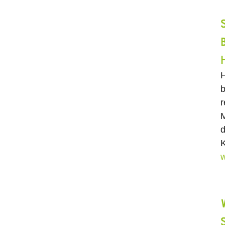
H
b
r
M
d
K
w