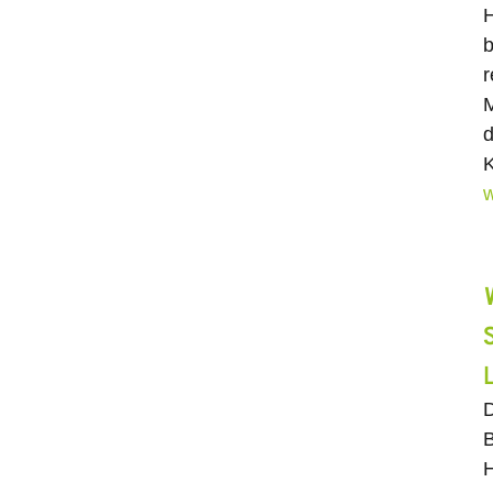
H
b
r
M
d
K
w
D
B
H