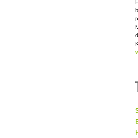
H
b
r
M
d
K
w