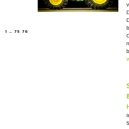
v
D
D
b
1
…
75
76
O
n
b
w
5