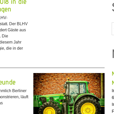
18 in die
ngen
LHV-
statt. Der BLHV
dert Gäste aus
. Die
n diesem Jahr
e, die in der
reunde
mlich Berliner
onstrieren, läuft
6
as
I
F