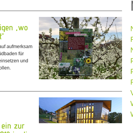
igen „wo
t“
arauf aufmerksam
üdbaden für
 einsetzen und
ollen.
P
 ein zur