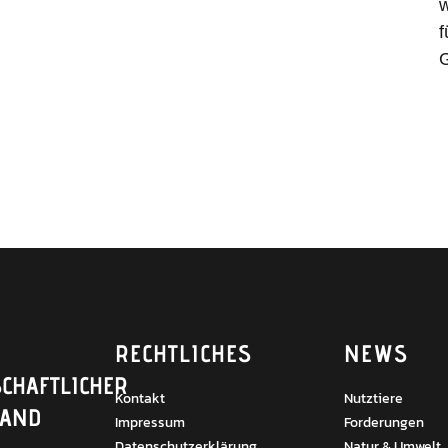
w
f
G
RECHTLICHES
NEWS
CHAFTLICHER
Kontakt
Nutztiere
BAND
Impressum
Forderungen
Datenschutzerklärung
Natur & Umwelt