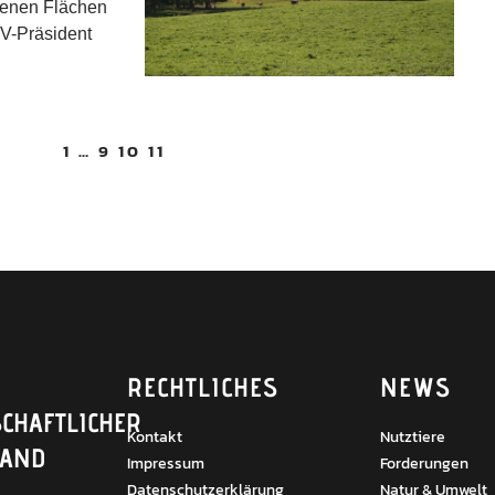
igenen Flächen
V-Präsident
1
…
9
10
11
RECHTLICHES
NEWS
CHAFTLICHER
Kontakt
Nutztiere
BAND
Impressum
Forderungen
Datenschutzerklärung
Natur & Umwelt