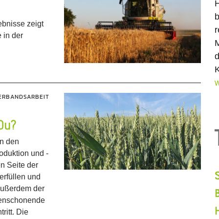
H
b
bnisse zeigt
r
 in der
M
d
K
w
ERBANDSARBEIT
 Du?
en den
oduktion und -
n Seite der
rfüllen und
 Außerdem der
rcenschonende
ritt. Die