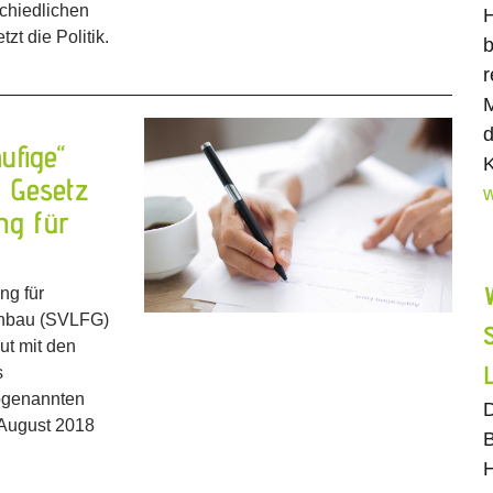
schiedlichen
H
zt die Politik.
b
r
M
d
ufige“
K
m Gesetz
w
ng für
ng für
tenbau (SVLFG)
ut mit den
s
ogenannten
D
 August 2018
B
H