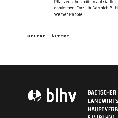
Pflanzenschutzmitteln auf stadte
abstimmen. Dazu äußert sich BLH
Werner Räpple:
NEUERE
ÄLTERE
BADISCHER
LANDWIRTS
HAUPTVER
E.V. (BLHV)