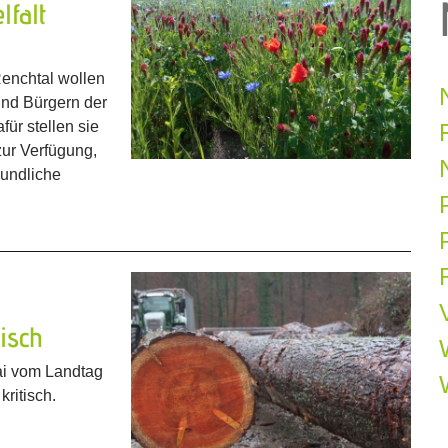
lfalt
enchtal wollen
nd Bürgern der
für stellen sie
zur Verfügung,
eundliche
P
isch
ai vom Landtag
ritisch.