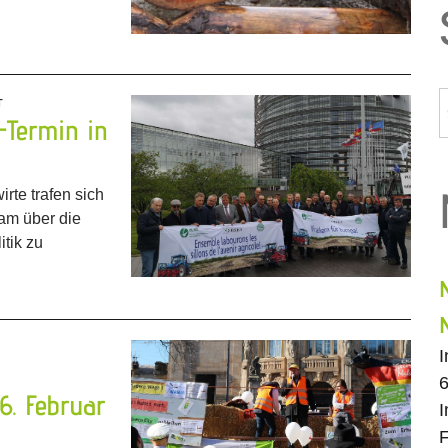
T
-Termin in
rte trafen sich
am über die
itik zu
6
6. Februar
I
F