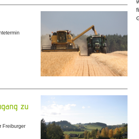
w
f
G
ntetermin
ugang zu
r Freiburger