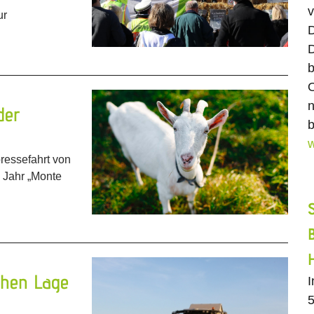
v
ur
D
D
b
O
n
der
b
w
pressefahrt von
 Jahr „Monte
chen Lage
5