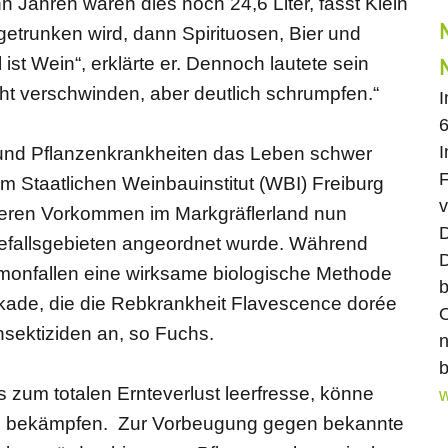
n Jahren waren dies noch 24,6 Liter, fasst Klein
getrunken wird, dann Spirituosen, Bier und
 ist Wein“, erklärte er. Dennoch lautete sein
cht verschwinden, aber deutlich schrumpfen.“
6
I
und Pflanzenkrankheiten das Leben schwer
F
 Staatlichen Weinbauinstitut (WBI) Freiburg
v
eren Vorkommen im Markgräflerland nun
D
Befallsgebieten angeordnet wurde. Während
D
onfallen eine wirksame biologische Methode
b
ade, die die Rebkrankheit Flavescence dorée
O
Insektiziden an, so Fuchs.
n
b
zum totalen Ernteverlust leerfresse, könne
w
n bekämpfen. Zur Vorbeugung gegen bekannte