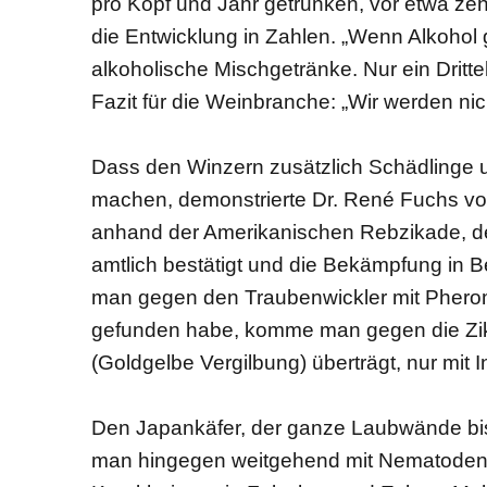
pro Kopf und Jahr getrunken, vor etwa zeh
die Entwicklung in Zahlen. „Wenn Alkohol 
alkoholische Mischgetränke. Nur ein Drittel
Fazit für die Weinbranche: „Wir werden ni
Dass den Winzern zusätzlich Schädlinge 
machen, demonstrierte Dr. René Fuchs vom
anhand der Amerikanischen Rebzikade, d
amtlich bestätigt und die Bekämpfung in 
man gegen den Traubenwickler mit Pherom
gefunden habe, komme man gegen die Zik
(Goldgelbe Vergilbung) überträgt, nur mit 
Den Japankäfer, der ganze Laubwände bis 
man hingegen weitgehend mit Nematode