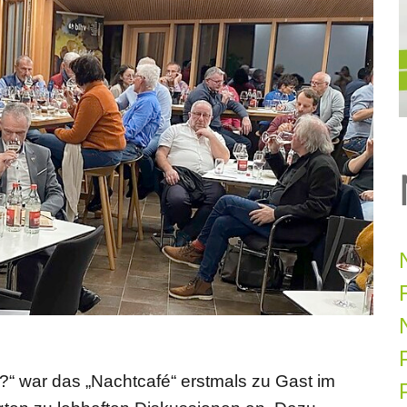
?“ war das „Nachtcafé“ erstmals zu Gast im
P