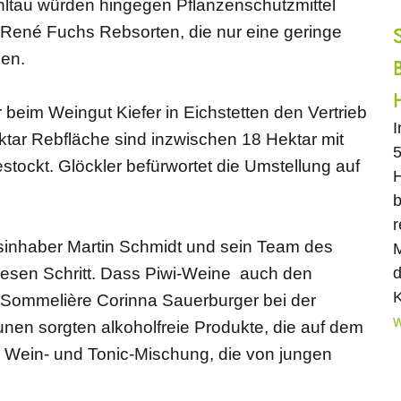
ltau würden hingegen Pflanzenschutzmittel
ené Fuchs Rebsorten, die nur eine geringe
en.
 beim Weingut Kiefer in Eichstetten den Vertrieb
ektar Rebfläche sind inzwischen 18 Hektar mit
5
stockt. Glöckler befürwortet die Umstellung auf
H
b
r
sinhaber Martin Schmidt und sein Team des
M
d
e diesen Schritt. Dass Piwi-Weine auch den
K
ommelière Corinna Sauerburger bei der
w
nen sorgten alkoholfreie Produkte, die auf dem
 Wein- und Tonic-Mischung, die von jungen