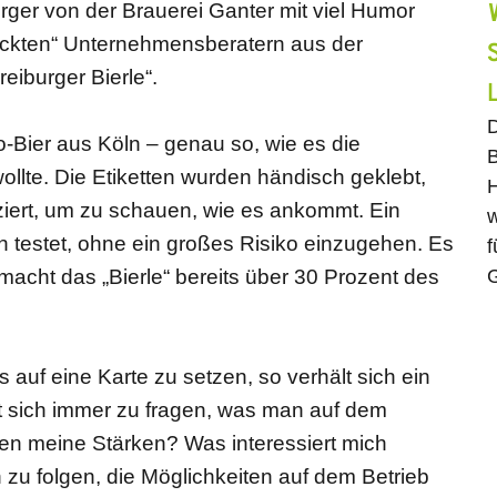
rger von der Brauerei Ganter mit viel Humor
ückten“ Unternehmensberatern aus der
eiburger Bierle“.
D
o-Bier aus Köln – genau so, wie es die
B
llte. Die Etiketten wurden händisch geklebt,
H
ziert, um zu schauen, wie es ankommt. Ein
w
n testet, ohne ein großes Risiko einzugehen. Es
f
G
macht das „Bierle“ bereits über 30 Prozent des
 auf eine Karte zu setzen, so verhält sich ein
hnt sich immer zu fragen, was man auf dem
en meine Stärken? Was interessiert mich
 zu folgen, die Möglichkeiten auf dem Betrieb