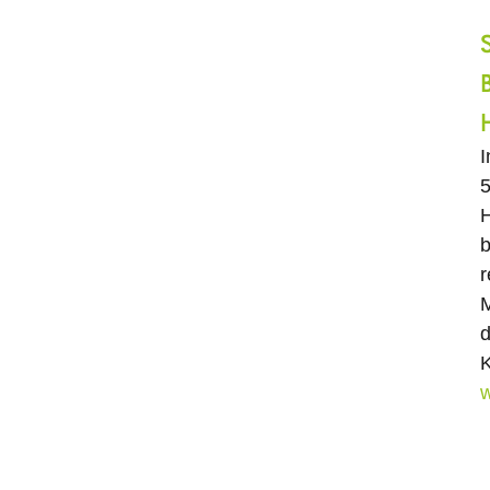
5
H
b
r
M
d
K
w