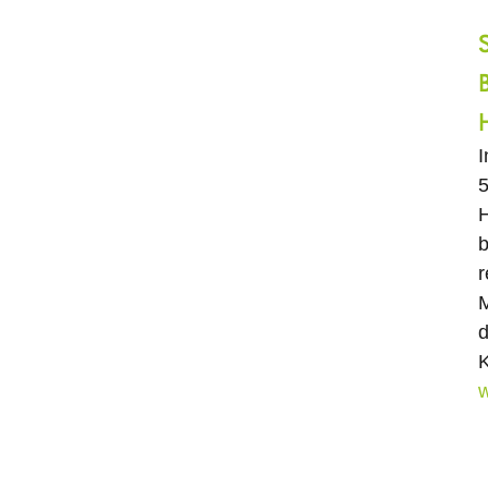
5
H
b
r
M
d
K
w