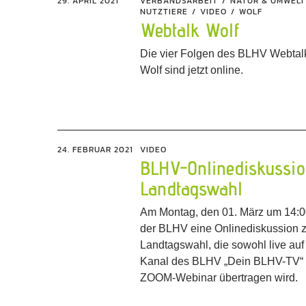
29. APRIL 2021
VERBANDSARBEIT
NATUR & UMWELT
NUTZTIERE
VIDEO
WOLF
Webtalk Wolf
Die vier Folgen des BLHV Webta
Wolf sind jetzt online.
24. FEBRUAR 2021
VIDEO
BLHV-Onlinediskussio
Landtagswahl
Am Montag, den 01. März um 14:00
der BLHV eine Onlinediskussion 
Landtagswahl, die sowohl live au
Kanal des BLHV „Dein BLHV-TV“ a
ZOOM-Webinar übertragen wird.