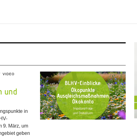
VIDEO
n und
ungspunkte in
LHV-
m 9. März, um
chgebiet geben