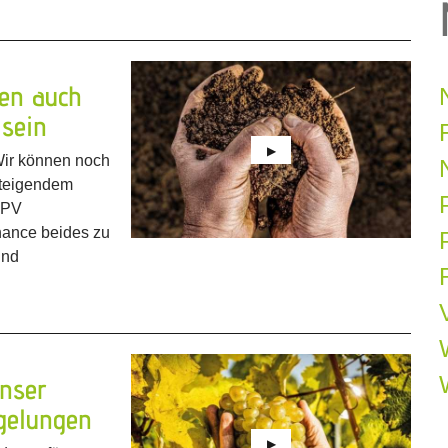
en auch
 sein
Wir können noch
steigendem
i-PV
hance beides zu
P
und
inser
egelungen