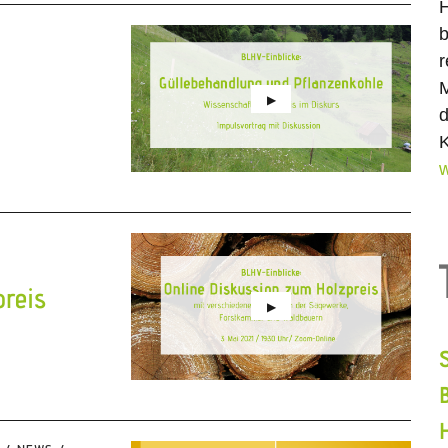
H
b
r
M
d
K
w
e
reis