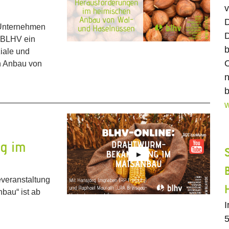
v
D
 Unternehmen
D
r BLHV ein
b
iale und
O
n Anbau von
n
b
w
g im
veranstaltung
bau“ ist ab
5