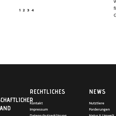
w
f
1
2
3
4
G
RECHTLICHES
NEWS
CHAFTLICHER
Kontakt
Nutztiere
BAND
Impressum
Forderungen
Datenschutzerklärung
Natur & Umwelt