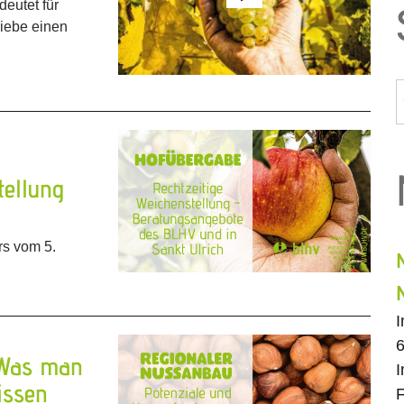
eutet für
iebe einen
tellung
s vom 5.
6
 Was man
I
issen
F