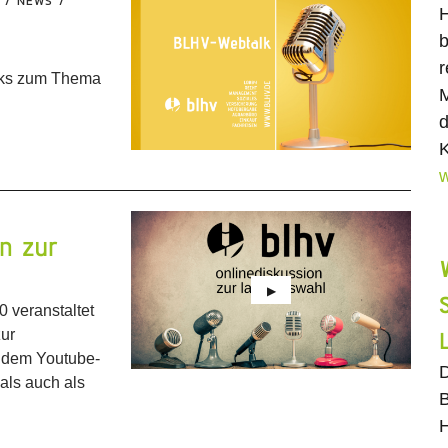
NEWS
H
b
r
lks zum Thema
M
d
K
w
n zur
 veranstaltet
zur
f dem Youtube-
D
ls auch als
B
H